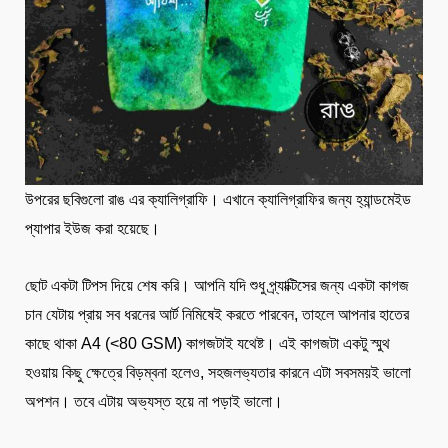
উপরের ছবিগুলো রাঙ এর ক্যালিগ্রাফি। এখানে ক্যালিগ্রাফির জন্য হ্যান্ডমেইড
প্যাপার ইউজ করা হয়েছে।
ছোট একটা টিপস দিয়ে শেষ করি। আপনি যদি শুধু প্র্যাক্টিসের জন্য একটা কাগজ
চান যেটায় প্রায় সব ধরনের আর্ট নিমিষেই করতে পারবেন, তাহলে আপনার হাতের
কাছে থাকা A4 (<80 GSM) কাগজটাই যথেষ্ট। এই কাগজটা একটু স্মুথ
হওয়ায় কিছু ক্ষেত্রে বিড়ম্বনা হলেও, সহজলভ্যতার কারনে এটা সবসময়ই ভালো
অপশন। তবে এটায় অভ্যস্ত হয়ে না পড়াই ভালো।