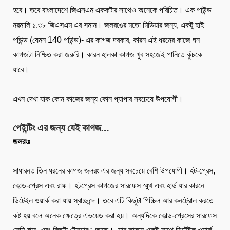
হবে। তবে বাংলাদেশে জিএসএম এককটার সাথেও অনেকে পরিচিত। এক পাউন্ড
নরমালি ১.৩৮ জিএসএম এর সমান। জলরঙের মতো মিডিয়ার জন্য, একটু হাই
পাউন্ড (যেমন 140 পাউন্ড)- এর কাগজ দরকার, কারন এই ধরনের কাজে ঘন
কাগজটা নিশ্চিত করা জরুরি। কারন হালকা কাগজ খুব সহজেই পানিতে কুঁচকে
যাবে।
এখন দেখা যাক কোন কাজের জন্য কোন প্যাপার সবচেয়ে উপযোগী।
পেইন্টিং এর জন্য যেই কাগজ…
জলরংঃ
সাধারনত তিন ধরনের কাগজ জলরং এর জন্য সবচেয়ে বেশি উপযোগী। হট-প্রেস,
কোল্ড-প্রেস এবং রাফ। হটপ্রেস কাগজের সারফেস স্মুথ এবং হার্ড যার কারনে
ডিটেইল ওয়ার্ক করা যায় স্বাচ্ছন্দে। তবে এটি কিছুটা পিচ্চিল আর কনট্রোল করতে
কষ্ট হয় বলে অনেক ক্ষেত্রে এভয়েড করা হয়। অন্যদিকে কোল্ড-প্রেসের সারফেস