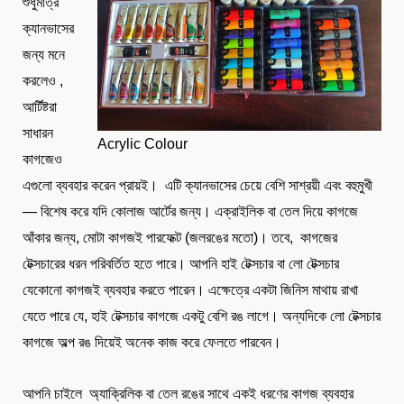
শুধুমাত্র
ক্যানভাসের
জন্য মনে
করলেও ,
আর্টিষ্টরা
সাধারন
Acrylic Colour
কাগজেও
এগুলো ব্যবহার করেন প্রায়ই। এটি ক্যানভাসের চেয়ে বেশি সাশ্রয়ী এবং বহুমুখী
— বিশেষ করে যদি কোলাজ আর্টের জন্য। এক্রাইলিক বা তেল দিয়ে কাগজে
আঁকার জন্য, মোটা কাগজই পারফেক্ট (জলরঙের মতো)। তবে, কাগজের
টেক্সচারের ধরন পরিবর্তিত হতে পারে। আপনি হাই টেক্সচার বা লো টেক্সচার
যেকোনো কাগজই ব্যবহার করতে পারেন। এক্ষেত্রে একটা জিনিস মাথায় রাখা
যেতে পারে যে, হাই টেক্সচার কাগজে একটু বেশি রঙ লাগে। অন্যদিকে লো টেক্সচার
কাগজে অল্প রঙ দিয়েই অনেক কাজ করে ফেলতে পারবেন।
আপনি চাইলে অ্যাক্রিলিক বা তেল রঙের সাথে একই ধরণের কাগজ ব্যবহার