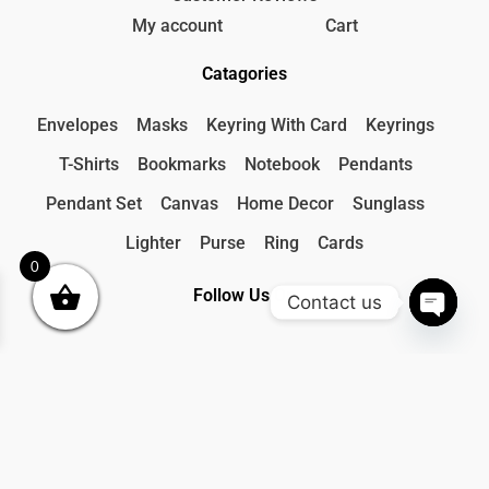
My account
Cart
Catagories
Envelopes
Masks
Keyring With Card
Keyrings
T-Shirts
Bookmarks
Notebook
Pendants
Pendant Set
Canvas
Home Decor
Sunglass
Lighter
Purse
Ring
Cards
0
Follow Us On
Contact us
Open
F
I
Y
P
W
chaty
a
n
o
i
h
c
s
u
n
a
e
t
t
t
t
b
a
u
e
s
o
g
b
r
a