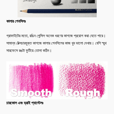
কালার পেনসিলঃ
গ্রাফাইটের মতো, রঙিন পেন্সিল অনেক ধরণের কাগজে প্রয়োগ করা যেতে পারে।
সামান্য টেক্সচারযুক্ত কাগজে কালার পেনসিলের কাজ খুব ভালো দেখায়। বেশি স্মুথ
সারফেসে রঙটা ফুটিয়ে তোলা কঠিন।
চারকোল এবং ড্রাই প্যাস্টেলঃ