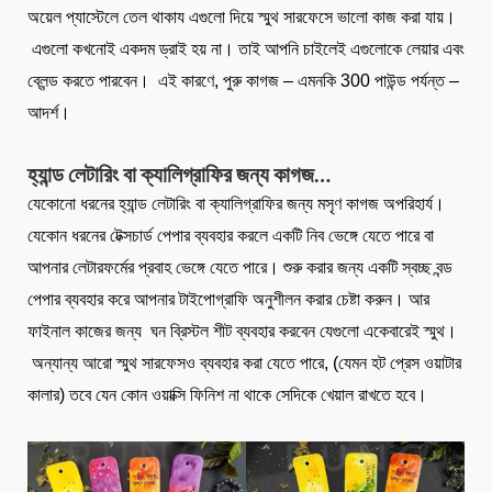
অয়েল প্যাস্টেলে তেল থাকায এগুলো দিয়ে স্মুথ সারফেসে ভালো কাজ করা যায়।
এগুলো কখনোই একদম ড্রাই হয় না। তাই আপনি চাইলেই এগুলোকে লেয়ার এবং
ব্লেন্ড করতে পারবেন। এই কারণে, পুরু কাগজ – এমনকি 300 পাউন্ড পর্যন্ত –
আদর্শ।
হ্যান্ড লেটারিং বা ক্যালিগ্রাফির জন্য কাগজ…
যেকোনো ধরনের হ্যান্ড লেটারিং বা ক্যালিগ্রাফির জন্য মসৃণ কাগজ অপরিহার্য।
যেকোন ধরনের টেক্সচার্ড পেপার ব্যবহার করলে একটি নিব ভেঙ্গে যেতে পারে বা
আপনার লেটারফর্মের প্রবাহ ভেঙ্গে যেতে পারে। শুরু করার জন্য একটি স্বচ্ছ বন্ড
পেপার ব্যবহার করে আপনার টাইপোগ্রাফি অনুশীলন করার চেষ্টা করুন। আর
ফাইনাল কাজের জন্য ঘন ব্রিস্টল শীট ব্যবহার করবেন যেগুলো একেবারেই স্মুথ।
অন্যান্য আরো স্মুথ সারফেসও ব্যবহার করা যেতে পারে, (যেমন হট প্রেস ওয়াটার
কালার) তবে যেন কোন ওয়াক্সি ফিনিশ না থাকে সেদিকে খেয়াল রাখতে হবে।