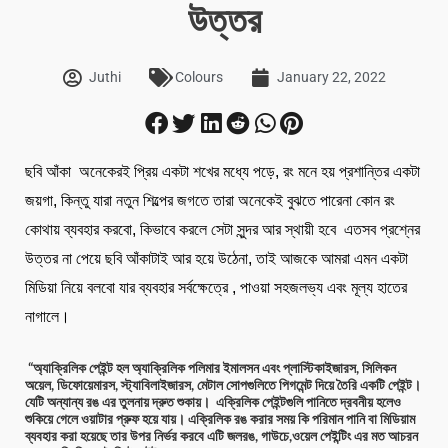
উত্তর
Juthi
Colours
January 22, 2022
ছবি আঁকা অনেকেরই প্রিয় একটা শখের মধ্যে পড়ে, রং মনে হয় প্রশান্তির একটা
জয়গা, কিন্তু যারা নতুন শিল্পের জগতে তারা অনেকেই বুঝতে পারেনা কোন রং
কোথায় ব্যবহার করবো, কিভাবে করলে সেটা সুন্দর আর স্থায়ী হবে এতসব প্রশ্নের
উত্তর না পেয়ে ছবি আঁকাটাই আর হয়ে উঠেনা, তাই আজকে আমরা এমন একটা
মিডিয়া নিয়ে বলবো যার ব্যবহার সর্বক্ষেত্রে , পাওয়া সহজলভ্য এবং মূল্য হাতের
নাগালে।
“অ্যাক্রিলিক পেইন্ট হল অ্যাক্রিলিক পলিমার ইমালসন এবং প্লাস্টিকাইজারস, সিলিকন
অয়েল, ডিফোয়েমারস, স্ট্যাবিলাইজারস, মেটাল সোপগুলিতে পিগমেন্ট দিয়ে তৈরি একটি পেইন্ট।
যেটি অন্যান্য রঙ এর তুলনায় দ্রুত শুকায়। এক্রিলিক পেইন্টগুলি পানিতে দ্রবনীয় হলেও
শুকিয়ে গেলে ওয়াটার প্রুফ হয়ে যায়। এক্রিলিক রঙ করার সময় কি পরিমান পানি বা মিডিয়াম
ব্যবহার করা হয়েছে তার উপর নির্ভর করবে এটি জলরঙ, গাউচে,ওয়েল পেইন্টিং এর মত আচরন