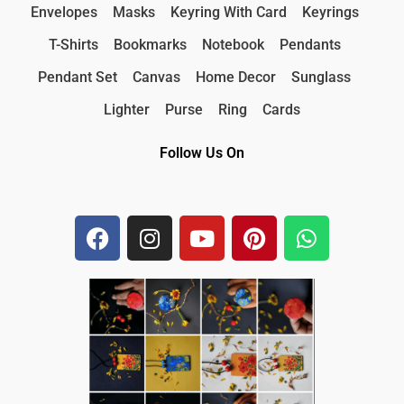
Envelopes
Masks
Keyring With Card
Keyrings
T-Shirts
Bookmarks
Notebook
Pendants
Pendant Set
Canvas
Home Decor
Sunglass
Lighter
Purse
Ring
Cards
Follow Us On
F
I
Y
P
W
a
n
o
i
h
c
s
u
n
a
e
t
t
t
t
b
a
u
e
s
o
g
b
r
a
o
r
e
e
p
k
a
s
p
m
t