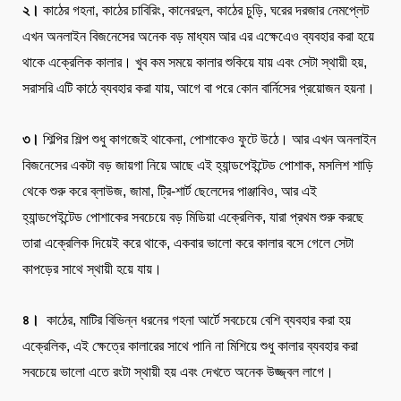
২।
কাঠের গহনা, কাঠের চাবিরিং, কানেরদুল, কাঠের চুড়ি, ঘরের দরজার নেমপ্লেট
এখন অনলাইন বিজনেসের অনেক বড় মাধ্যম আর এর এক্ষেএেও ব্যবহার করা হয়ে
থাকে এক্রেলিক কালার। খুব কম সময়ে কালার শুকিয়ে যায় এবং সেটা স্থায়ী হয়,
সরাসরি এটি কাঠে ব্যবহার করা যায়, আগে বা পরে কোন বার্নিসের প্রয়োজন হয়না।
৩।
শিল্পির শিল্প শুধু কাগজেই থাকেনা, পোশাকেও ফুটে উঠে। আর এখন অনলাইন
বিজনেসের একটা বড় জায়গা নিয়ে আছে এই হ্যান্ডপেইন্টেড পোশাক, মসলিশ শাড়ি
থেকে শুরু করে ব্লাউজ, জামা, ট্রি-শার্ট ছেলেদের পাঞ্জাবিও, আর এই
হ্যান্ডপেইন্টেড পোশাকের সবচেয়ে বড় মিডিয়া এক্রেলিক, যারা প্রথম শুরু করছে
তারা এক্রেলিক দিয়েই করে থাকে, একবার ভালো করে কালার বসে গেলে সেটা
কাপড়ের সাথে স্থায়ী হয়ে যায়।
৪।
কাঠের, মাটির বিভিন্ন ধরনের গহনা আর্টে সবচেয়ে বেশি ব্যবহার করা হয়
এক্রেলিক, এই ক্ষেত্রে কালারের সাথে পানি না মিশিয়ে শুধু কালার ব্যবহার করা
সবচেয়ে ভালো এতে রংটা স্থায়ী হয় এবং দেখতে অনেক উজ্জ্বল লাগে।